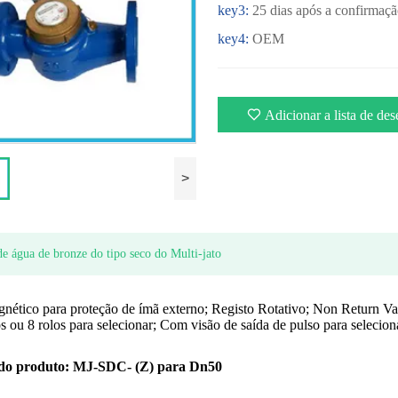
key3:
25 dias após a confirmaç
key4:
OEM
Adicionar a lista de des
>
e água de bronze do tipo seco do Multi-jato
nético para proteção de ímã externo; Registo Rotativo; Non Return Va
os ou 8 rolos para selecionar; Com visão de saída de pulso para selecion
o produto: MJ-SDC- (Z) para Dn50