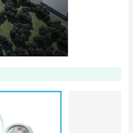
Medidor de água ultrassônico de tamanho a granel
Único medidor de água plástico selado líquido do jato