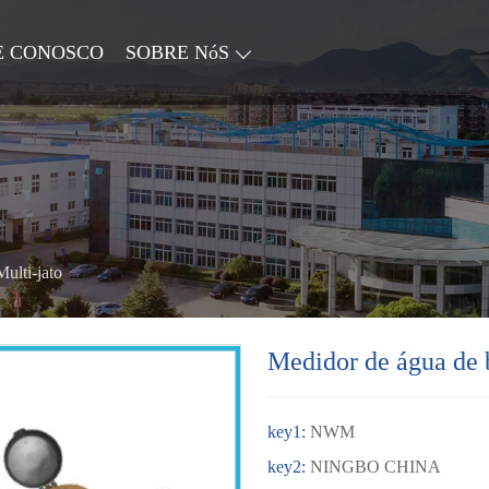
E CONOSCO
SOBRE NóS
ulti-jato
Medidor de água de b
key1:
NWM
key2:
NINGBO CHINA