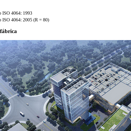
o ISO 4064: 1993
o ISO 4064: 2005 (R = 80)
 fábrica