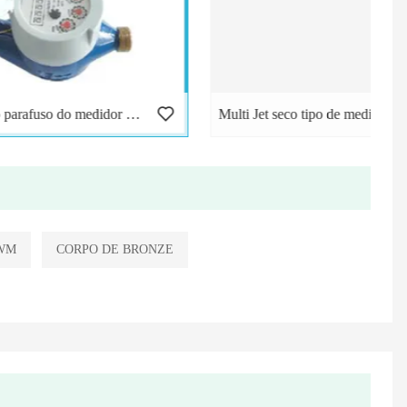
Conexão do parafuso do medidor de água seco tipo jato múltiplo
Multi Jet seco tipo de medidores de água corpo de bronze
WM
CORPO DE BRONZE