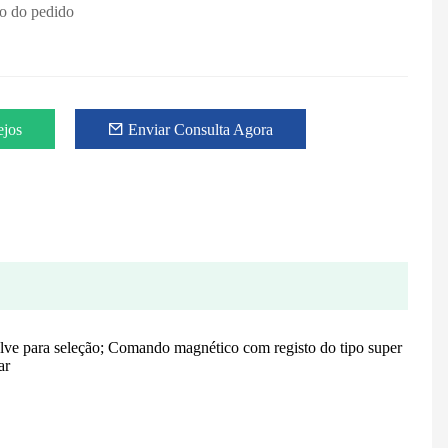
ão do pedido
ejos
Enviar Consulta Agora
lve para seleção; Comando magnético com registo do tipo super
ar