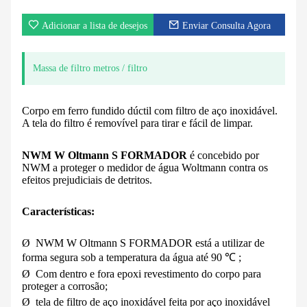
Adicionar a lista de desejos
Enviar Consulta Agora
Massa de filtro metros / filtro
Corpo em ferro fundido dúctil com filtro de aço inoxidável.
A tela do filtro é removível para tirar e fácil de limpar.
NWM W
Oltmann
S
FORMADOR
é concebido por
NWM a proteger o medidor de água Woltmann contra os
efeitos prejudiciais de detritos.
Características:
Ø
NWM W
Oltmann
S
FORMADOR
está a utilizar de
forma segura sob a temperatura da água até 90
℃
;
Ø
Com dentro e fora epoxi revestimento do corpo para
proteger a corrosão;
Ø
tela de filtro de aço inoxidável feita por aço inoxidável